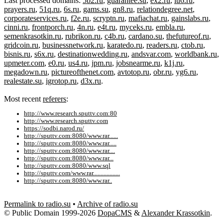
Last processed domains:
5b2.ru
,
guarantee.su
,
ex2.ru
,
iu6.ru
,
prayers.ru
,
51q.ru
,
6s.ru
,
gams.su
,
gn8.ru
,
relationdegree.net
,
corporateservices.ru
,
f2e.ru
,
scryptn.ru
,
mafiachat.ru
,
gainslabs.ru
,
cinni.ru
,
frontporch.ru
,
4n.ru
,
e4t.ru
,
myceks.ru
,
embla.ru
,
semenkrasotkin.ru
,
rubrikon.ru
,
c4b.ru
,
cardano.su
,
thefutureof.ru
,
gridcoin.ru
,
businessnetwork.ru
,
karatedo.ru
,
readers.ru
,
ctob.ru
,
bisnis.ru
,
s6x.ru
,
destinationwedding.ru
,
andsvar.com
,
worldbank.ru
,
upmeter.com
,
e0.ru
,
us4.ru
,
jpm.ru
,
jobsnearme.ru
,
k1j.ru
,
megadown.ru
,
pictureofthenet.com
,
avtotop.ru
,
obr.ru
,
yg6.ru
,
realestate.su
,
igrotop.ru
,
d3x.ru
.
Most recent
referers
:
http://www.research.sputtv.com:80
http://www.research.sputtv.com
https://sodbi.narod.ru/
http://sputtv.com:8080/www.rar......
http://sputtv.com:8080/www.rar.....
http://sputtv.com:8080/www.rar....
http://sputtv.com:8080/www.rar...
http://sputtv.com:8080/www.sql
http://sputtv.com/www.rar..................
http://sputtv.com:8080/www.rar..
Permalink to radio.su
•
Archive of radio.su
© Public Domain 1999-2026
DopaCMS
&
Alexander Krassotkin
.